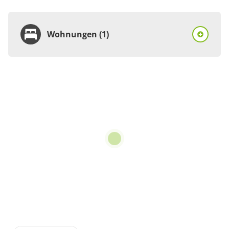
Wohnungen (1)
Wohnung
Appartement/Fewo,
Dusche, WC, 2
Schlafräume
€75.00
pro Einheit/Nacht
3 Wohnungen
für 2 bis 4 Personen
68 m²