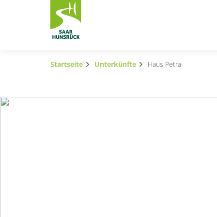
Zum Hauptinhalt springen
Startseite
Unterkünfte
Haus Petra
Subnavigation umschalten
Subnavigation umschalten
Subnavigation umschalten
Subnavigation umschalten
Subnavigation umschalten
Subnavigation umschalten