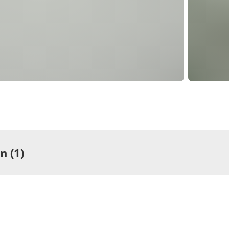
 (1)
ng
rtement/Fewo