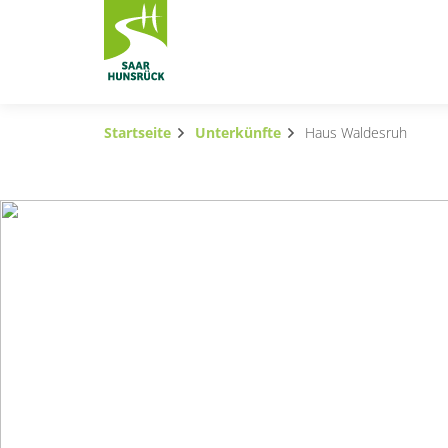
Zum Hauptinhalt springen
Startseite
Unterkünfte
Haus Waldesruh
Subnavigation umschalten
Subnavigation umschalten
Subnavigation umschalten
Subnavigation umschalten
Subnavigation umschalten
Subnavigation umschalten