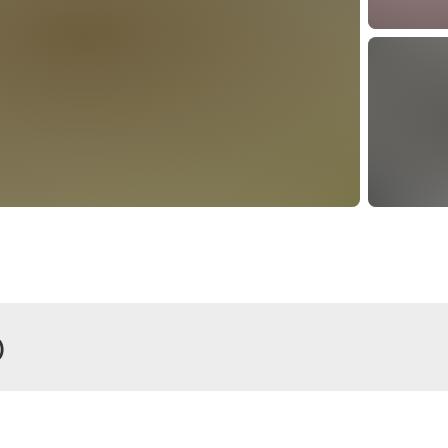
)
r
Zimmer