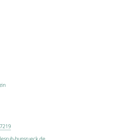
zin
 7219
desruh-hunsrueck.de