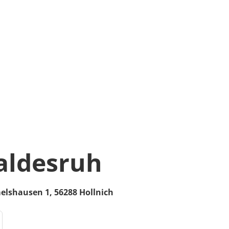
aldesruh
lshausen 1,
56288
Hollnich