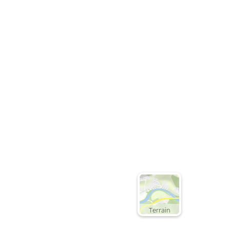
€35.00
Deta
Detail
Terrain