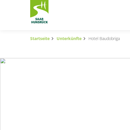
Zum Hauptinhalt springen
Startseite
Unterkünfte
Hotel Baudobriga
Subnavigation umschalten
Subnavigation umschalten
Subnavigation umschalten
Subnavigation umschalten
Subnavigation umschalten
Subnavigation umschalten