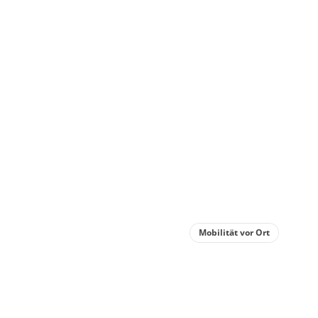
Zimme
Einz
oder
€73.50
Deta
Detail
Mobilität vor Ort
Zimme
Dopp
oder
Schl