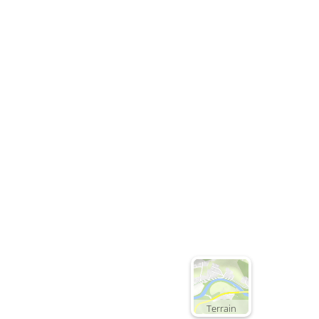
€123.0
Deta
Detail
Terrain