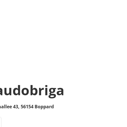
audobriga
allee 43,
56154
Boppard