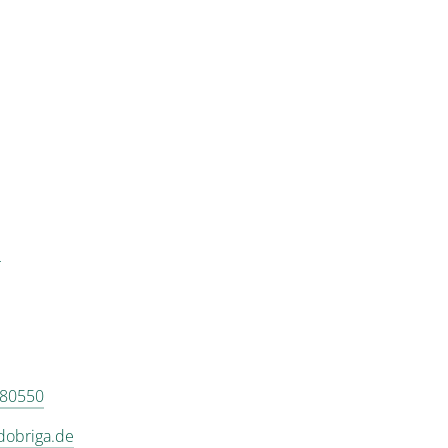
r
 80550
dobriga.de