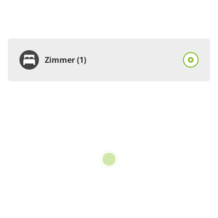
Zimmer (1)
Zimmer
Doppelzimmer, Dusche
oder Bad, WC
€88.00
pro Einheit/Nacht
22 Zimmer
für 2 bis 2 Personen
12 m²