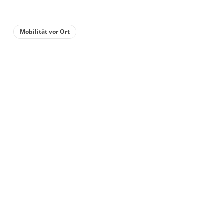
Details anzeigen
Mobilität vor Ort
Details anzeigen für Doppelzimmer, Dus