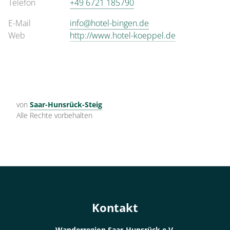
Telefon
+49 6721 185790
E-Mail
info@hotel-bingen.de
Web
http://www.hotel-koeppel.de
von
Saar-Hunsrück-Steig
Alle Rechte vorbehalten
Kontakt
Wanderregion Saar-Hunsrück e.V.