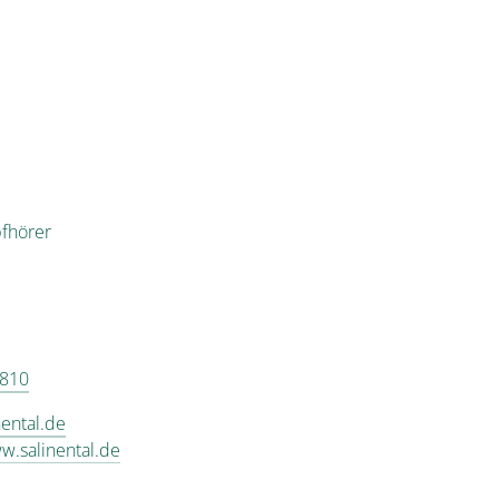
pfhörer
3810
nental.de
w.salinental.de