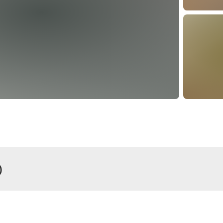
)
r
Zimmer