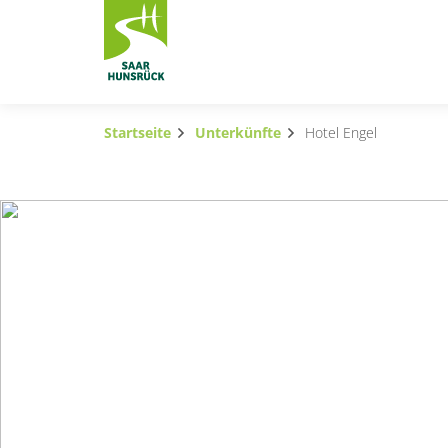
Zum Hauptinhalt springen
Startseite
Unterkünfte
Hotel Engel
Subnavigation umschalten
Subnavigation umschalten
Subnavigation umschalten
Subnavigation umschalten
Subnavigation umschalten
Subnavigation umschalten