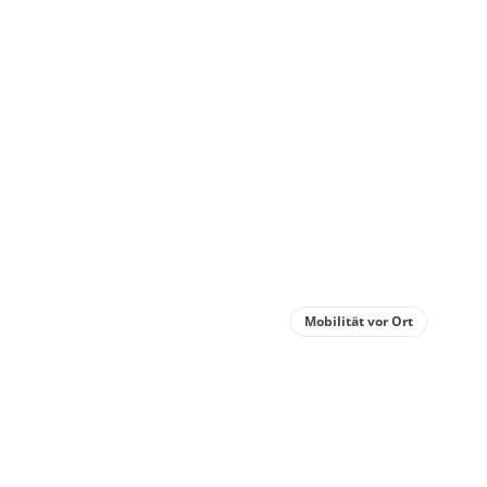
Einz
oder
€59.00
Deta
Detail
Mobilität vor Ort