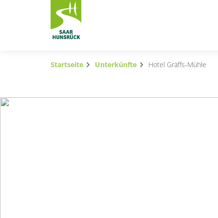
Zum Hauptinhalt springen
Startseite
Unterkünfte
Hotel Gräffs-Mühle
Subnavigation umschalten
Subnavigation umschalten
Subnavigation umschalten
Subnavigation umschalten
Subnavigation umschalten
Subnavigation umschalten