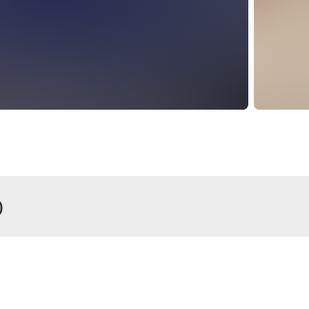
)
r
Zimmer
lappartement,
Doppelzi