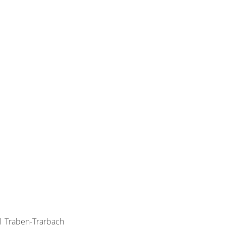
1 Zimmer
für 1 bis 2 Personen
24 m²
ils anzeigen
s anzeigen für Doppelzimmer, Dusche, WC, Nichtraucher
1 Traben-Trarbach