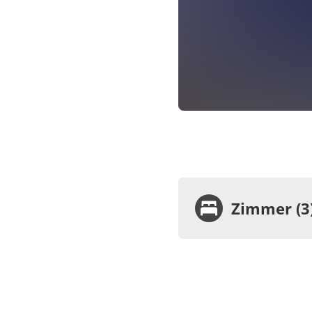
Zimmer (3
Zimme
Hote