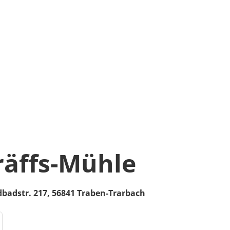
räffs-Mühle
dbadstr. 217,
56841
Traben-Trarbach