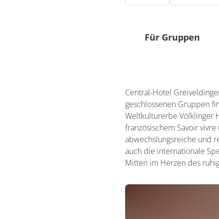
Für Gruppen
Geeignete Gruppe
Mehr als 100 Per
Central-Hotel Greiveldinge
51 - 100 Persone
geschlossenen Gruppen fin
25 - 50 Personen
Weltkulturerbe Völklinger
französischem Savoir vivre
Reisegruppen
abwechslungsreiche und re
Reisegruppen willk
auch die internationale Sp
Mitten im Herzen des ruhig