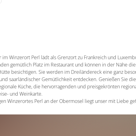
ngrößen
sonen
r im Winzerort Perl lädt als Grenzort zu Frankreich und Luxembu
n
den gemütlich Platz im Restaurant und können in der Nähe die 
 Hütte besichtigen. Sie werden im Dreiländereck eine ganz bes
 und saarländischer Gemütlichkeit entdecken. Genießen Sie die
gionale Küche, die hervorragenden und preisgekrönten regiona
ommen
eise- und Weinkarte.
en Winzerortes Perl an der Obermosel liegt unser mit Liebe gef