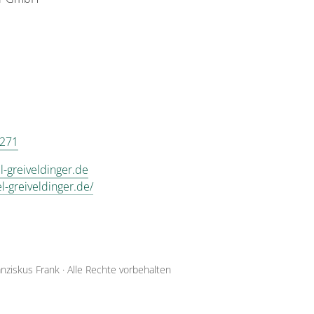
 271
l-greiveldinger.de
el-greiveldinger.de/
anziskus Frank
·
Alle Rechte vorbehalten