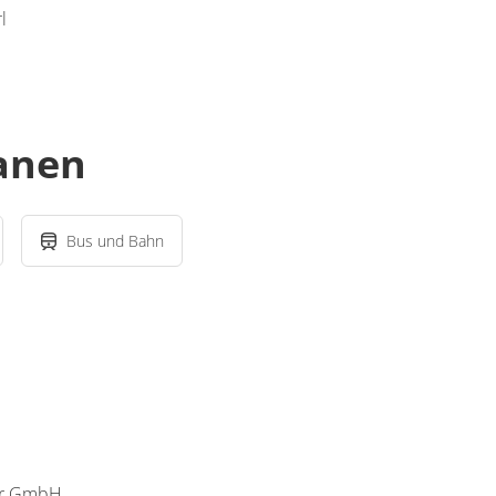
l
lanen
Bus und Bahn
ger GmbH