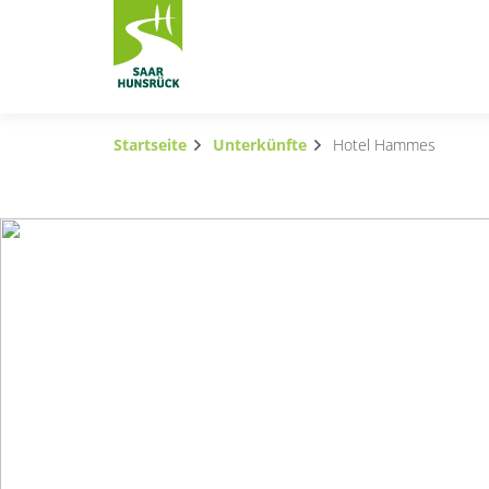
Zum Hauptinhalt springen
Startseite
Unterkünfte
Hotel Hammes
Subnavigation umschalten
Subnavigation umschalten
Subnavigation umschalten
Subnavigation umschalten
Subnavigation umschalten
Subnavigation umschalten