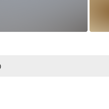
)
r
Zimmer
elzimmer, Dusche,
Doppelzi
WC