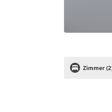
Zimmer (2
Zimme
Einz
WC