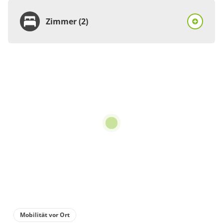
Zimmer (2)
Zimmer
Doppelzimmer, Dusche,
WC
€55.00
pro Person/Nacht
1 Zimmer
für 1 bis 2 Personen
Details anzeigen
Details anzeigen für Doppelzimmer, Dus
Mobilität vor Ort