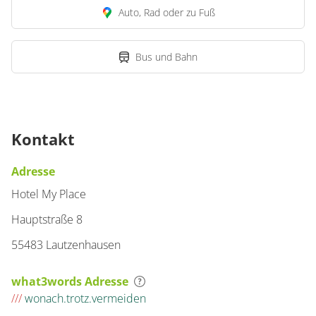
Auto, Rad oder zu Fuß
Zimmer
Doppelzimmer, Dusche
Bus und Bahn
und Bad, WC,
Nichtraucher
€69.00
pro Einheit/Nacht
Kontakt
1 Zimmer
Adresse
für 1 bis 2 Personen
Hotel My Place
20 m²
Hauptstraße 8
Details anzeigen
55483 Lautzenhausen
Details anzeigen für Doppelzimmer, Dus
what3words Adresse
///
wonach.trotz.vermeiden
Zimmer