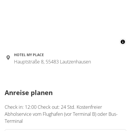
Details anzeigen für Einzelzimmer, Dus
Zimmer
Doppelzimmer, Dusche
und Bad, WC,
Nichtraucher
HOTEL MY PLACE
€64.00
pro Einheit/Nacht
Hauptstraße 8, 55483 Lautzenhausen
1 Zimmer
für 1 bis 2 Personen
Anreise planen
16 m²
Check in: 12:00 Check out: 24 Std. Kostenfreier
Details anzeigen
Abholservice vom Flughafen (vor Terminal B) oder Bus-
Terminal
Details anzeigen für Doppelzimmer, Dus