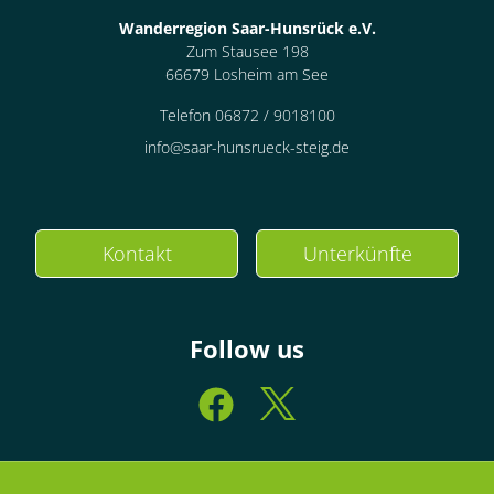
Nichtraucher
Wanderregion Saar-Hunsrück e.V.
Zum Stausee 198
€79.00
pro Einheit/Nacht
66679 Losheim am See
Telefon 06872 / 9018100
1 Zimmer
info@saar-hunsrueck-steig.de
für 1 bis 3 Personen
25 m²
Kontakt
Unterkünfte
Details anzeigen
Details anzeigen für Dreibettzimmer, Du
Follow us
Zimmer
Familienzimmer,
Dusche und Bad, WC,
Nichtraucher