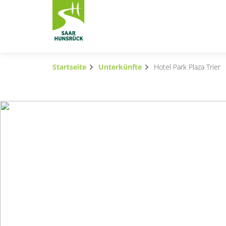
Zum Hauptinhalt springen
Startseite
Unterkünfte
Hotel Park Plaza Trier
Subnavigation umschalten
Subnavigation umschalten
Subnavigation umschalten
Subnavigation umschalten
Subnavigation umschalten
Subnavigation umschalten