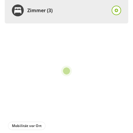
Zimmer (3)
Zimmer
Einzelzimmer, Dusche
oder Bad, WC
€85.00
pro Person/Nacht
1 Zimmer
für 1 bis 1 Personen
Details anzeigen
Details anzeigen für Einzelzimmer, Dusc
Mobilität vor Ort