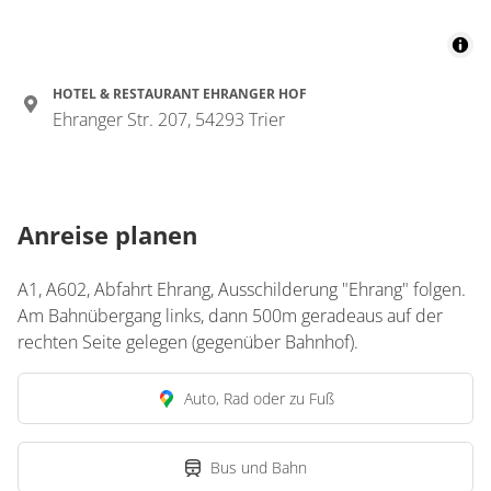
1 Zimmer
für 1 bis 3 Personen
HOTEL & RESTAURANT EHRANGER HOF
Ehranger Str. 207, 54293 Trier
Details anzeigen
Details anzeigen für Dreibettzimmer, Du
Anreise planen
A1, A602, Abfahrt Ehrang, Ausschilderung "Ehrang" folgen.
Am Bahnübergang links, dann 500m geradeaus auf der
rechten Seite gelegen (gegenüber Bahnhof).
Auto, Rad oder zu Fuß
Bus und Bahn