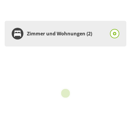
Zimmer und Wohnungen (2)
Zimmer
Doppelzimmer, Dusche
oder Bad, WC, 1
Schlafraum
1 Zimmer
20 m²
Details anzeigen