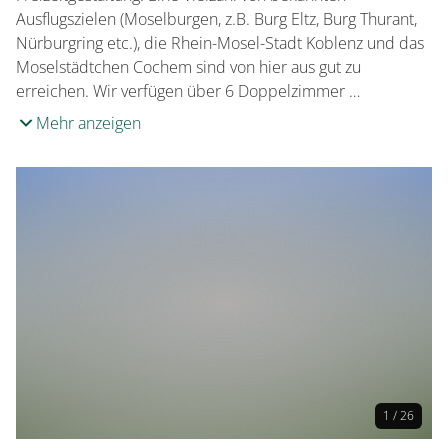
Ausflugszielen (Moselburgen, z.B. Burg Eltz, Burg Thurant,
Nürburgring etc.), die Rhein-Mosel-Stadt Koblenz und das
Moselstädtchen Cochem sind von hier aus gut zu
erreichen. Wir verfügen über 6 Doppelzimmer …
Mehr anzeigen
1 / 26