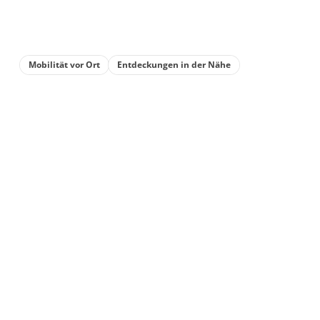
Doppelzimmer, Dusche
und Badewanne,
Nichtraucher
Mobilität vor Ort
Entdeckungen in der Nähe
€89.00
pro Einheit/Nacht
1 Zimmer
für 1 bis 2 Personen
18 m²
Details anzeigen
Details anzeigen für Doppelzimmer, Du
Zimmer
Dreibettzimmer,