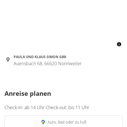
Dusche und
Badewanne,
Nichtraucher
€121.00
pro Einheit/Nacht
2 Zimmer
für 3 bis 3 Personen
PAULA UND KLAUS SIMON GBR
18 m²
Auensbach 68, 66620 Nonnweiler
Details anzeigen
Details anzeigen für Dreibettzimmer, D
Anreise planen
Check-In: ab 14 Uhr Check-out: bis 11 Uhr
Auto, Rad oder zu Fuß