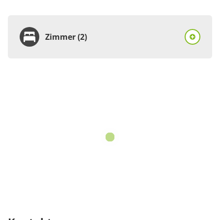
Zimmer (2)
Zimmer
Doppelzimmer
für 1 bis 2 Personen
Details anzeigen
Details anzeigen für Doppelzimmer
Zimmer
Einzelzimmer