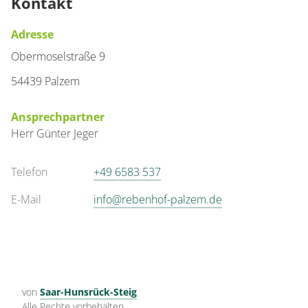
Kontakt
Adresse
für 1 bis 1 Personen
Obermoselstraße 9
Details anzeigen
54439 Palzem
Details anzeigen für Einzelzimmer
Ansprechpartner
Herr
Günter
Jeger
Telefon
+49 6583 537
E-Mail
info@rebenhof-palzem.de
von
Saar-Hunsrück-Steig
Alle Rechte vorbehalten