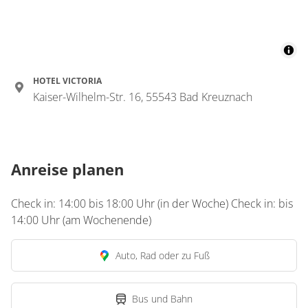
Details anzeigen
Details anzeigen für Einzelzimmer, Dusch
HOTEL VICTORIA
Zimmer
Kaiser-Wilhelm-Str. 16, 55543 Bad Kreuznach
Doppelzimmer, Dusche
oder Bad, WC, Flussblick
€57.50
pro Person/Nacht
Anreise planen
für 1 bis 2 Personen
Check in: 14:00 bis 18:00 Uhr (in der Woche) Check in: bis
14:00 Uhr (am Wochenende)
Details anzeigen
Details anzeigen für Doppelzimmer, Dusc
Auto, Rad oder zu Fuß
Bus und Bahn