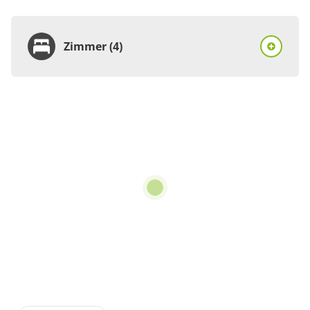
Zimmer (4)
Zimmer
Einzelzimmer, Dusche,
WC, Standard
€74.00
pro Person/Nacht
für 1 bis 1 Personen
Details anzeigen
Details anzeigen für Einzelzimmer, Dusc