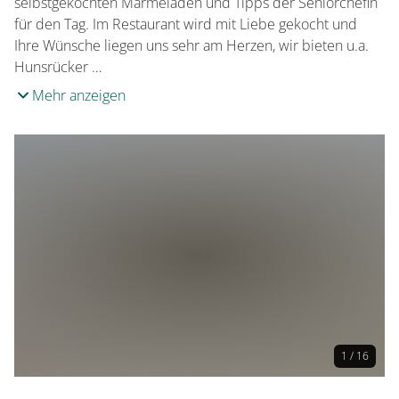
selbstgekochten Marmeladen und Tipps der Seniorchefin
für den Tag. Im Restaurant wird mit Liebe gekocht und
Ihre Wünsche liegen uns sehr am Herzen, wir bieten u.a.
Hunsrücker …
Mehr anzeigen
1 / 16