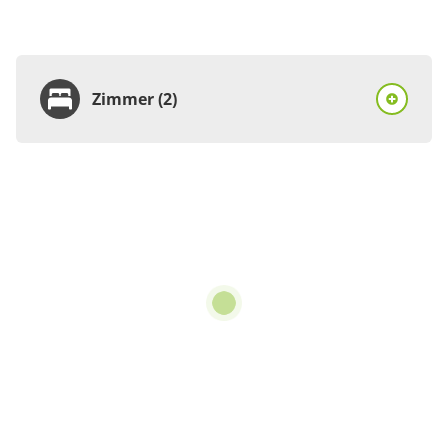
Zimmer (2)
Zimmer
Doppelzimmer, Dusche,
WC, 1 Schlafraum
1 Zimmer
21 m²
Details anzeigen
Details anzeigen für Doppelzimmer, Dus