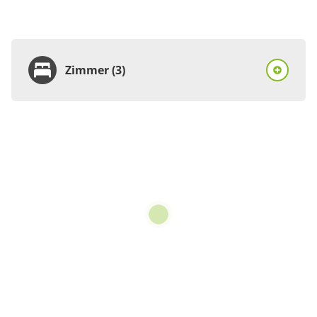
Zimmer (3)
Zimmer
Einzelzimmer, Dusche,
WC
€43.00
pro Person/Nacht
1 Zimmer
für 1 bis 1 Personen
12 m²