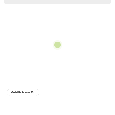
Zimmer
Doppelzimmer, Dusche,
WC, Balkon
€45.00
pro Person/Nacht
1 Zimmer
für 2 bis 2 Personen
15 m²
Details anzeigen
Mobilität vor Ort
Details anzeigen für Doppelzimmer, Dus
Zimmer