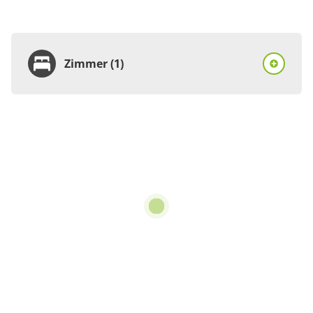
Zimmer (1)
Zimmer
Div. Leistungen,
Dusche, WC, Deluxe
€333.00
pro Einheit/Nacht
für 2 bis 6 Personen
54 m²
Details anzeigen