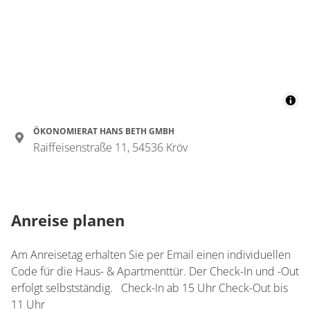
Details anzeigen für Appartement/Fewo, 
Wohnung
Appartement/Fewo,
Bad, WC, 1 Schlafraum
€145.00
pro Einheit/Nacht
ÖKONOMIERAT HANS BETH GMBH
Raiffeisenstraße 11, 54536 Kröv
1 Wohnungen
für 1 bis 2 Personen
Anreise planen
51 m²
Details anzeigen
Am Anreisetag erhalten Sie per Email einen individuellen
Code für die Haus- & Apartmenttür. Der Check-In und -Out
Details anzeigen für Appartement/Fewo, 
erfolgt selbstständig. Check-In ab 15 Uhr Check-Out bis
11 Uhr