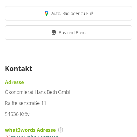
Wohnung
Auto, Rad oder zu Fuß
Appartement/Fewo,
Bad, WC, 1 Schlafraum
€135.00
Bus und Bahn
pro Einheit/Nacht
1 Wohnungen
für 1 bis 2 Personen
Kontakt
34 m²
Adresse
Details anzeigen
Ökonomierat Hans Beth GmbH
Details anzeigen für Appartement/Fewo, 
Raiffeisenstraße 11
54536 Kröv
Wohnung
Appartement/Fewo,
what3words Adresse
Bad, WC, 1 Schlafraum