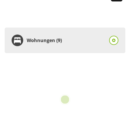
Wohnungen (9)
Wohnung
Appartement/Fewo,
Bad, WC, 1 Schlafraum
€145.00
pro Einheit/Nacht
1 Wohnungen
für 1 bis 2 Personen