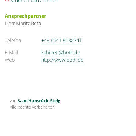
///
sauer.umbau.antreten
€135.00
pro Einheit/Nacht
Ansprechpartner
Herr
Moritz
Beth
1 Wohnungen
für 1 bis 2 Personen
Telefon
+49 6541 8188741
41 m²
E-Mail
kabinett@beth.de
Web
http://www.beth.de
Details anzeigen
Details anzeigen für Appartement/Fewo, 
Wohnung
von
Saar-Hunsrück-Steig
Appartement/Fewo,
Alle Rechte vorbehalten
Bad, WC, 1 Schlafraum
€139.00
pro Einheit/Nacht