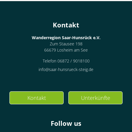
1 Wohnungen
für 1 bis 2 Personen
Kontakt
44 m²
Wanderregion Saar-Hunsrück e.V.
Details anzeigen
Zum Stausee 198
66679 Losheim am See
Details anzeigen für Appartement/Fewo, 
Telefon 06872 / 9018100
Wohnung
info@saar-hunsrueck-steig.de
Appartement/Fewo,
Bad, WC, 1 Schlafraum
Kontakt
Unterkünfte
€135.00
pro Einheit/Nacht
1 Wohnungen
Follow us
für 1 bis 2 Personen