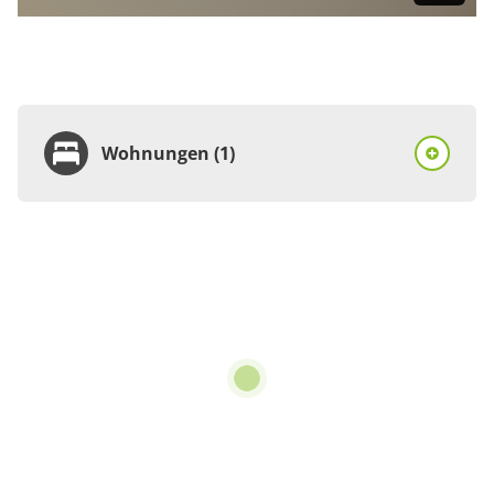
Wohnungen (1)
Wohnung
Appartement/Fewo,
Dusche, WC, 2
Schlafräume
€75.00
pro Einheit/Nacht
4 Wohnungen
für 2 bis 4 Personen