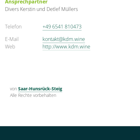
Ansprechpartner
Divers
Kerstin und Detlef
Müllers
Telefon
+49 6541 810473
E-Mail
kontakt@kdm.wine
Web
http://www.kdm.wine
von
Saar-Hunsrück-Steig
Alle Rechte vorbehalten