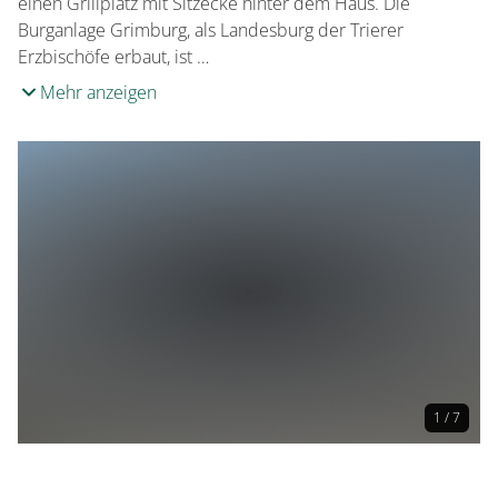
einen Grillplatz mit Sitzecke hinter dem Haus. Die
Burganlage Grimburg, als Landesburg der Trierer
Erzbischöfe erbaut, ist …
Mehr anzeigen
1 / 7