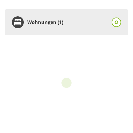
Wohnungen (1)
Wohnung
Appartement/Fewo,
Dusche, WC, 3
Schlafräume
€50.00
pro Einheit/Nacht
5 Wohnungen
für 1 bis 6 Personen
110 m²