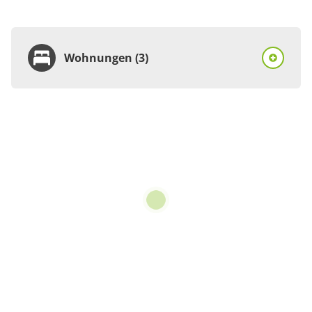
Wohnungen (3)
Wohnung
Appartement/Fewo
€74.00
pro Einheit/Nacht
2 Wohnungen
für 2 bis 2 Personen
55 m²
Details anzeigen