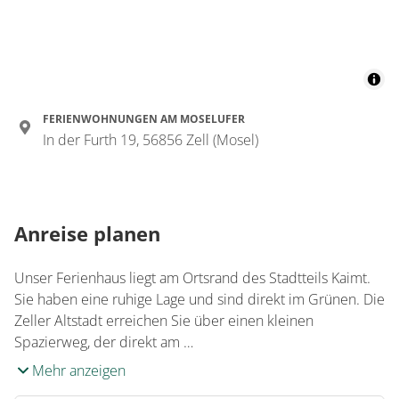
Appartement/Fewo
€74.00
pro Einheit/Nacht
2 Wohnungen
FERIENWOHNUNGEN AM MOSELUFER
für 2 bis 2 Personen
In der Furth 19, 56856 Zell (Mosel)
45 m²
Details anzeigen
Anreise planen
Details anzeigen für Appartement/Fewo
Unser Ferienhaus liegt am Ortsrand des Stadtteils Kaimt.
Sie haben eine ruhige Lage und sind direkt im Grünen. Die
Zeller Altstadt erreichen Sie über einen kleinen
Spazierweg, der direkt am …
Mehr anzeigen