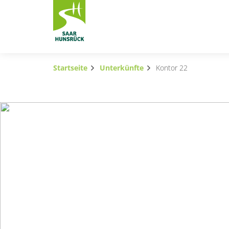
Zum Hauptinhalt springen
Startseite
Unterkünfte
Kontor 22
Subnavigation umschalten
Subnavigation umschalten
Subnavigation umschalten
Subnavigation umschalten
Subnavigation umschalten
Subnavigation umschalten