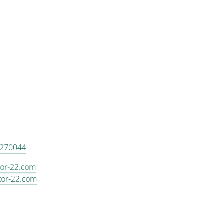
8270044
tor-22.com
ntor-22.com