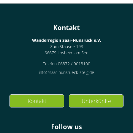
für 1 bis 2 Personen
19 m²
Kontakt
Details anzeigen
Wanderregion Saar-Hunsrück e.V.
Details anzeigen für Doppelzimmer, Dus
Zum Stausee 198
66679 Losheim am See
Zimmer
Telefon 06872 / 9018100
info@saar-hunsrueck-steig.de
Zweibettzimmer,
Dusche, WC,
Erdgeschoß/Parterre
€79.00
pro Einheit/Nacht
Kontakt
Unterkünfte
1 Zimmer
Follow us
für 1 bis 2 Personen