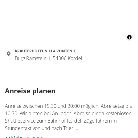
Details anzeigen für Doppelzimmer, Dus
Zimmer
Doppelzimmer, Dusche,
WC, Standard
€84.00
pro Einheit/Nacht
KRÄUTERHOTEL VILLA VONTENIE
Burg Ramstein 1, 54306 Kordel
1 Zimmer
für 1 bis 2 Personen
Anreise planen
18 m²
Details anzeigen
Anreise zwischen 15.30 und 20:00 möglich. Abreisetag bis
10:30. Wir bieten bei An- oder Abreise einen kostenlosen
Details anzeigen für Doppelzimmer, Dus
Shuttleservice zum Bahnhof Kordel. Züge fahren im
Stundentakt von und nach Trier …
Zimmer