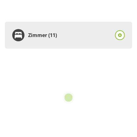
Zimmer (11)
Zimmer
Doppelzimmer, Dusche,
WC, Balkon
€90.00
pro Einheit/Nacht
1 Zimmer
für 1 bis 2 Personen
22 m²