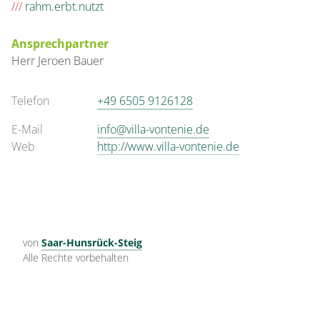
///
rahm.erbt.nutzt
€75.00
pro Einheit/Nacht
Ansprechpartner
1 Zimmer
Herr
Jeroen
Bauer
für 1 bis 2 Personen
Telefon
+49 6505 9126128
16 m²
E-Mail
info@villa-vontenie.de
Details anzeigen
Web
http://www.villa-vontenie.de
Details anzeigen für Doppelzimmer, Dus
Zimmer
Doppelzimmer, Dusche,
von
Saar-Hunsrück-Steig
WC, Balkon
Alle Rechte vorbehalten
€79.00
pro Einheit/Nacht
1 Zimmer