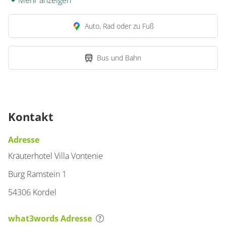
Mehr anzeigen
Doppelzimmer, Dusche,
WC
Auto, Rad oder zu Fuß
€79.00
pro Einheit/Nacht
Bus und Bahn
1 Zimmer
für 1 bis 2 Personen
21 m²
Kontakt
Details anzeigen
Adresse
Details anzeigen für Doppelzimmer, Dus
Kräuterhotel Villa Vontenie
Burg Ramstein 1
Zimmer
54306 Kordel
Doppelzimmer, Dusche,
WC
what3words Adresse