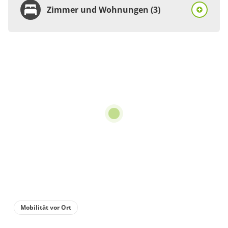
Zimmer und Wohnungen (3)
Zimmer
Doppelzimmer, Dusche,
WC, Zimmer 1
€27.50
pro Person/Nacht
1 Zimmer
für 2 bis 3 Personen
Details anzeigen
Details anzeigen für Doppelzimmer, Dus
Mobilität vor Ort
Zimmer