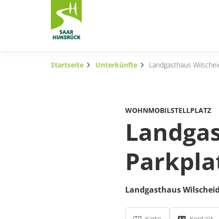
Zum Hauptinhalt springen
Startseite
Unterkünfte
Landgasthaus Wilschei
Subnavigation umschalten
Subnavigation umschalten
WOHNMOBILSTELLPLATZ
Subnavigation umschalten
Landgas
Subnavigation umschalten
Parkpla
Subnavigation umschalten
Subnavigation umschalten
Landgasthaus Wilscheid
Karte
Kontakt