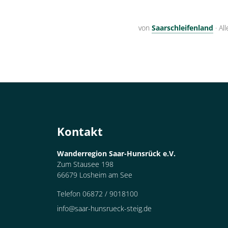
von
Saarschleifenland
·
Al
Kontakt
Wanderregion Saar-Hunsrück e.V.
Zum Stausee 198
66679 Losheim am See
Telefon 06872 / 9018100
info@saar-hunsrueck-steig.de