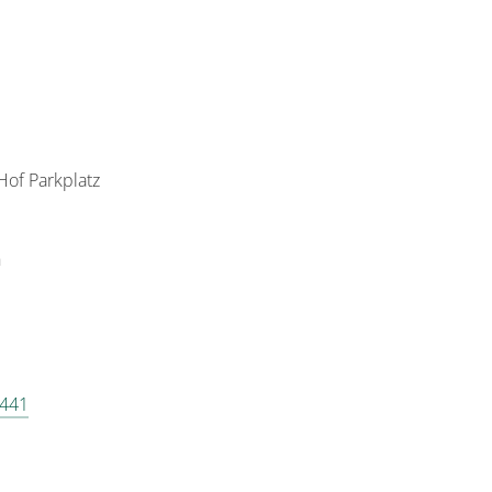
Hof Parkplatz
h
l
 441