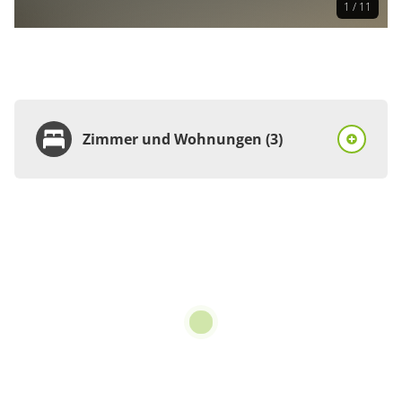
1 / 11
Zimmer und Wohnungen (3)
Zimmer
Doppelzimmer, Dusche
oder Bad, WC
€46.67
pro Person/Nacht
10 Zimmer
für 1 bis 3 Personen