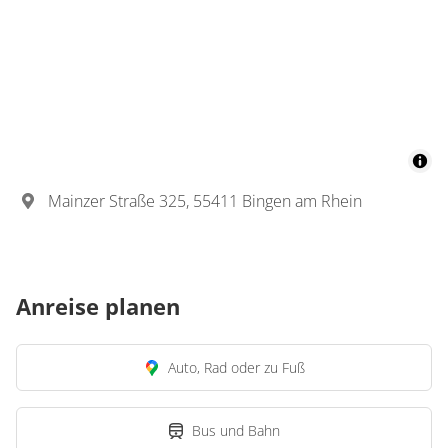
Wohnung
Appartement/Fewo,
Dusche, WC, 2
Schlafräume
€32.00
pro Person/Nacht
Mainzer Straße 325, 55411 Bingen am Rhein
1 Wohnungen
für 1 bis 5 Personen
Details anzeigen
Anreise planen
Details anzeigen für Appartement/Fewo,
Auto, Rad oder zu Fuß
Bus und Bahn