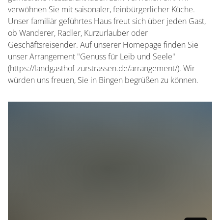
verwöhnen Sie mit saisonaler, feinbürgerlicher Küche.
Unser familiär geführtes Haus freut sich über jeden Gast,
ob Wanderer, Radler, Kurzurlauber oder
Geschäftsreisender. Auf unserer Homepage finden Sie
unser Arrangement "Genuss für Leib und Seele"
(https://landgasthof-zurstrassen.de/arrangement/). Wir
würden uns freuen, Sie in Bingen begrüßen zu können.