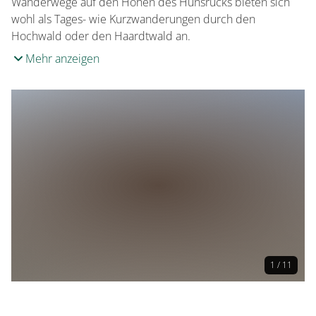
Wanderwege auf den Höhen des Hunsrücks bieten sich
wohl als Tages- wie Kurzwanderungen durch den
Hochwald oder den Haardtwald an.
Mehr anzeigen
1 / 11