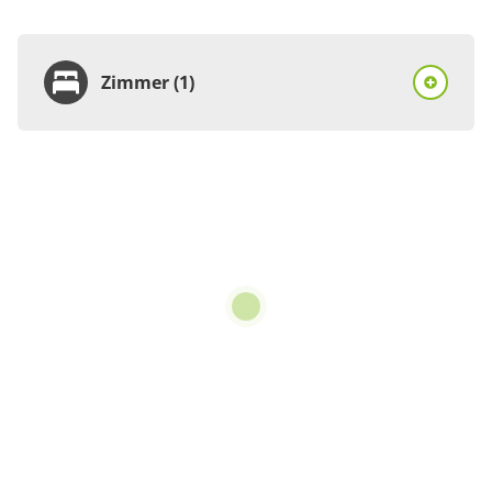
Zimmer (1)
Zimmer
Doppelzimmer, Dusche,
WC, Nichtraucher
1 Zimmer
20 m²
Details anzeigen
Details anzeigen für Doppelzimmer, Dus