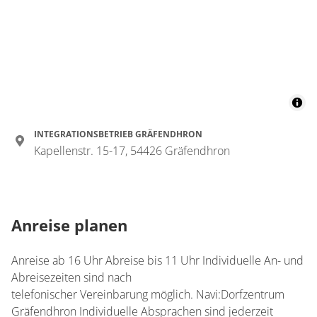
Appartement/Fewo,
Dusche, WC, Balkon
€87.00
pro Einheit/Nacht
68 m²
Details anzeigen
INTEGRATIONSBETRIEB GRÄFENDHRON
Details anzeigen für Appartement/Fewo,
Kapellenstr. 15-17, 54426 Gräfendhron
Wohnung
Appartement/Fewo,
Anreise planen
Dusche, WC, 2
Schlafräume
Anreise ab 16 Uhr Abreise bis 11 Uhr Individuelle An- und
€87.00
pro Einheit/Nacht
Abreisezeiten sind nach
telefonischer Vereinbarung möglich. Navi:Dorfzentrum
Gräfendhron Individuelle Absprachen sind jederzeit
33 m²