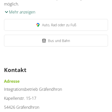
möglich.
Mehr anzeigen
Details anzeigen
Details anzeigen für Appartement/Fewo,
Auto, Rad oder zu Fuß
Wohnung
Bus und Bahn
Appartement/Fewo,
Dusche, WC, 1
Schlafraum
Kontakt
32 m²
Adresse
Details anzeigen
Integrationsbetrieb Gräfendhron
Details anzeigen für Appartement/Fewo,
Kapellenstr. 15-17
54426 Gräfendhron
Wohnung