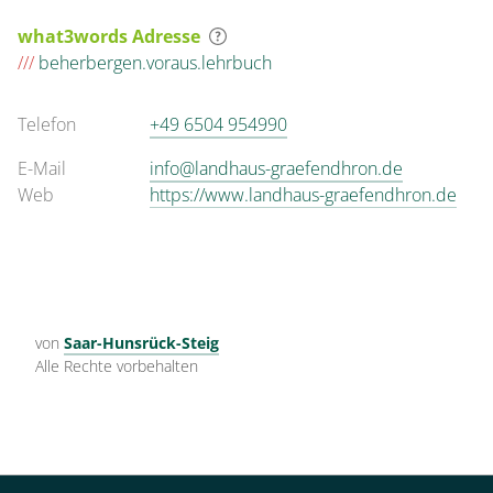
Appartement/Fewo,
what3words Adresse
Dusche, WC, 1
///
beherbergen.voraus.lehrbuch
Schlafraum
Telefon
+49 6504 954990
54 m²
E-Mail
info@landhaus-graefendhron.de
Web
https://www.landhaus-graefendhron.de
Details anzeigen
Details anzeigen für Appartement/Fewo,
Wohnung
von
Saar-Hunsrück-Steig
Appartement/Fewo,
Alle Rechte vorbehalten
Badewanne, 1
Schlafraum
26 m²