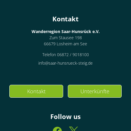
Details anzeigen
Kontakt
Details anzeigen für Appartement/Fewo,
Wanderregion Saar-Hunsrück e.V.
Zimmer
Zum Stausee 198
66679 Losheim am See
Doppelzimmer, Dusche,
WC, Nichtraucher
Telefon 06872 / 9018100
info@saar-hunsrueck-steig.de
€77.00
pro Einheit/Nacht
1 Zimmer
Kontakt
Unterkünfte
für 1 bis 2 Personen
36 m²
Follow us
Details anzeigen
Details anzeigen für Doppelzimmer, Dus