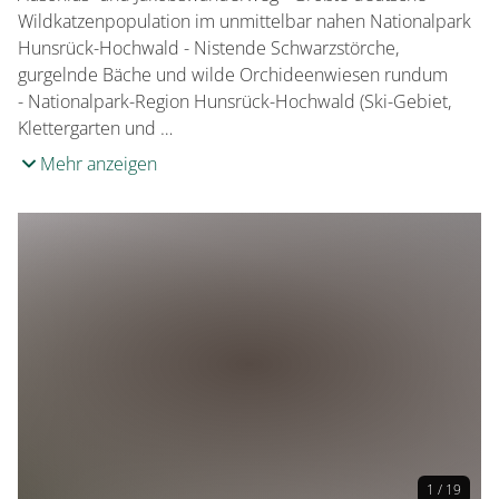
Wildkatzenpopulation im unmittelbar nahen Nationalpark
Hunsrück-Hochwald - Nistende Schwarzstörche,
gurgelnde Bäche und wilde Orchideenwiesen rundum
- Nationalpark-Region Hunsrück-Hochwald (Ski-Gebiet,
Klettergarten und …
Mehr anzeigen
1 / 19