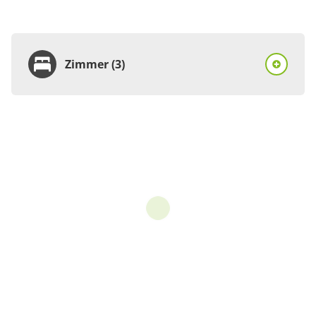
Zimmer (3)
Zimmer
Doppelzimmer, Dusche,
WC, 1 Schlafraum
€42.00
pro Person/Nacht
1 Zimmer
für 1 bis 2 Personen
16 m²