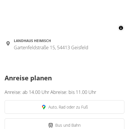
Zimmer
Dreibettzimmer,
Dusche, WC, 1
Schlafraum
LANDHAUS HEIMISCH
€35.00
pro Person/Nacht
Gartenfeldstraße 15, 54413 Geisfeld
1 Zimmer
für 1 bis 3 Personen
Anreise planen
25 m²
Anreise: ab 14.00 Uhr Abreise: bis 11.00 Uhr
Details anzeigen
Auto, Rad oder zu Fuß
Details anzeigen für Dreibettzimmer, Du
Bus und Bahn