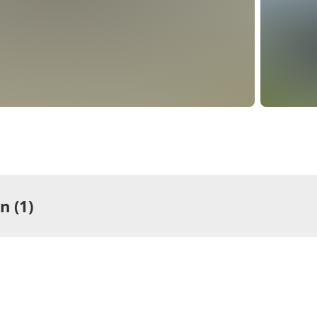
 (1)
ng
rtement/Fewo,
he, WC