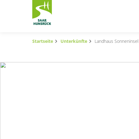
Zum Hauptinhalt springen
Startseite
Unterkünfte
Landhaus Sonneninsel
Subnavigation umschalten
Subnavigation umschalten
Subnavigation umschalten
Subnavigation umschalten
Subnavigation umschalten
Subnavigation umschalten