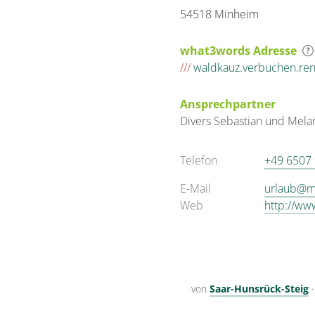
54518 Minheim
what3words Adresse
///
waldkauz.verbuchen.re
Ansprechpartner
Divers
Sebastian und Mela
Telefon
+49 6507
E-Mail
urlaub@m
Web
http://w
von
Saar-Hunsrück-Steig