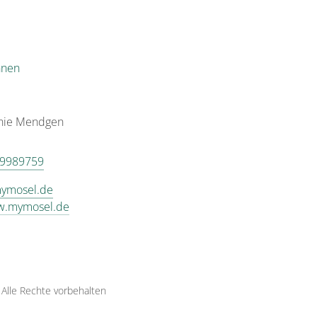
nnen
nie
Mendgen
 9989759
ymosel.de
ww.mymosel.de
·
Alle Rechte vorbehalten