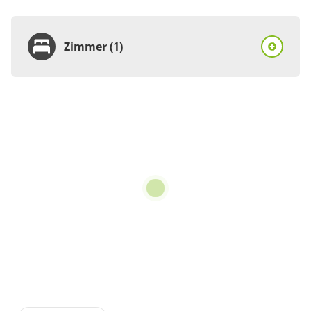
Zimmer (1)
Zimmer
Doppelzimmer, Dusche
oder Bad, WC
€35.00
pro Person/Nacht
1 Zimmer
für 1 bis 2 Personen
Details anzeigen
Details anzeigen für Doppelzimmer, Dus