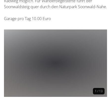
Radweg möglich. Für Wanderbegeisterte führt der
Soonwaldsteig quer durch den Naturpark Soonwald-Nahe.
Garage pro Tag 10.00 Euro
1 / 13