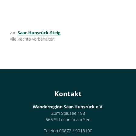
von
Saar-Hunsrück-Steig
Alle Rechte vorbehalten
Kontakt
Wanderregion Saar-Hunsrück e.V.
Zum Stausee 198
66679 Losheim am See
Telefon 06872 / 9018100