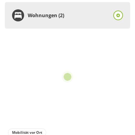
Wohnungen (2)
Wohnung
Appartement/Fewo,
Dusche und Bad, WC,
Deluxe
€140.00
pro Einheit/Nacht
für 1 bis 2 Personen
55 m²
Details anzeigen
Mobilität vor Ort
Details anzeigen für Appartement/Fewo,