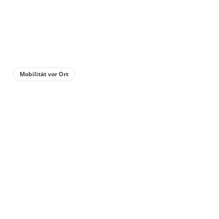
6 Zimmer
für 1 bis 6 Personen
105 m²
Details anzeigen
Mobilität vor Ort
Details anzeigen für Ferienhaus, Dusche