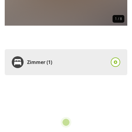
1 / 8
Zimmer (1)
Zimmer
Ferienhaus, Dusche und
Bad, WC, Nichtraucher
€160.00
pro Einheit/Nacht