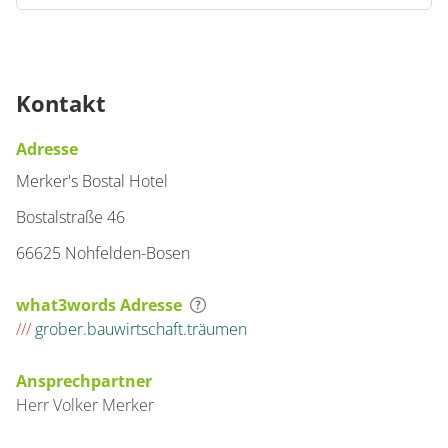
Zimmer
Vierbettzimmer,
Dusche und Bad, WC
Kontakt
€30.00
pro Person/Nacht
Adresse
1 Zimmer
Merker's Bostal Hotel
für 1 bis 4 Personen
Bostalstraße 46
66625 Nohfelden-Bosen
Details anzeigen
Details anzeigen für Vierbettzimmer, Du
what3words Adresse
///
grober.bauwirtschaft.träumen
Zimmer
Ansprechpartner
Dreibettzimmer,
Herr
Volker
Merker
Dusche, WC