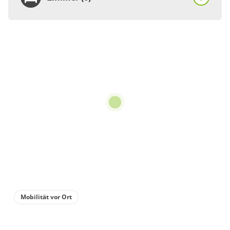
Zimmer
Einzelzimmer, Dusche
oder Bad, WC
€57.00
pro Person/Nacht
1 Zimmer
für 1 bis 1 Personen
Details anzeigen
Details anzeigen für Einzelzimmer, Dusc
Mobilität vor Ort
Zimmer