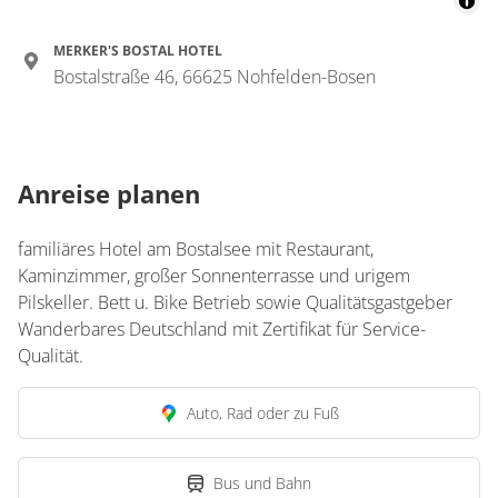
Details anzeigen
MERKER'S BOSTAL HOTEL
Bostalstraße 46, 66625 Nohfelden-Bosen
Details anzeigen für Doppelzimmer, Dus
Zimmer
Zweibettzimmer,
Anreise planen
Dusche oder Bad, WC
familiäres Hotel am Bostalsee mit Restaurant,
€48.50
pro Person/Nacht
Kaminzimmer, großer Sonnenterrasse und urigem
Pilskeller. Bett u. Bike Betrieb sowie Qualitätsgastgeber
1 Zimmer
Wanderbares Deutschland mit Zertifikat für Service-
Qualität.
für 1 bis 2 Personen
Auto, Rad oder zu Fuß
Details anzeigen
Details anzeigen für Zweibettzimmer, D
Bus und Bahn