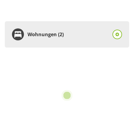
Wohnungen (2)
Wohnung
Appartement/Fewo,
Dusche, WC,
Erdgeschoß/Parterre
€85.00
pro Einheit/Nacht
3 Wohnungen
für 1 bis 4 Personen