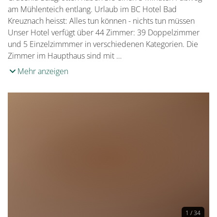
am Mühlenteich entlang. Urlaub im BC Hotel Bad
Kreuznach heisst: Alles tun können - nichts tun müssen
Unser Hotel verfügt über 44 Zimmer: 39 Doppelzimmer
und 5 Einzelzimmmer in verschiedenen Kategorien. Die
Zimmer im Haupthaus sind mit …
Mehr anzeigen
1 / 34