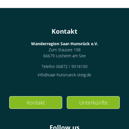
für 1 bis 1 Personen
15 m²
Kontakt
Details anzeigen
Details anzeigen für Einzelzimmer, Dusc
Wanderregion Saar-Hunsrück e.V.
Zum Stausee 198
66679 Losheim am See
Telefon 06872 / 9018100
info@saar-hunsrueck-steig.de
Kontakt
Unterkünfte
Follow us