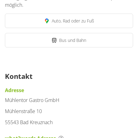
Doppelzimmer, Dusche
möglich.
oder Bad, WC
Auto, Rad oder zu Fuß
€95.00
pro Einheit/Nacht
1 Zimmer
Bus und Bahn
für 1 bis 2 Personen
15 m²
Kontakt
Details anzeigen
Details anzeigen für Doppelzimmer, Dus
Adresse
Mühlentor Gastro GmbH
Zimmer
Mühlenstraße 10
Doppelzimmer, Dusche
55543 Bad Kreuznach
oder Bad, WC
€105.00
pro Einheit/Nacht