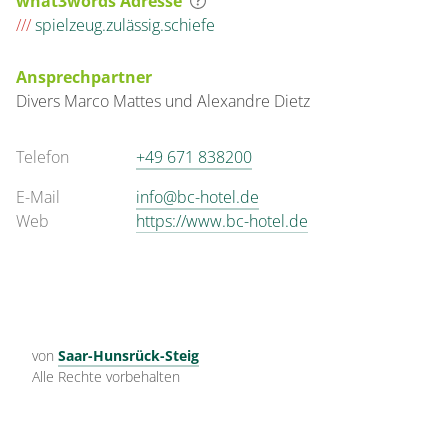
what3words Adresse
///
spielzeug.zulässig.schiefe
1 Zimmer
Ansprechpartner
für 1 bis 2 Personen
Divers
Marco Mattes und
Alexandre Dietz
13 m²
Telefon
+49 671 838200
Details anzeigen
E-Mail
info@bc-hotel.de
Details anzeigen für Doppelzimmer, Dus
Web
https://www.bc-hotel.de
Zimmer
Einzelzimmer, Dusche
oder Bad, WC
von
Saar-Hunsrück-Steig
€91.00
pro Einheit/Nacht
Alle Rechte vorbehalten
1 Zimmer