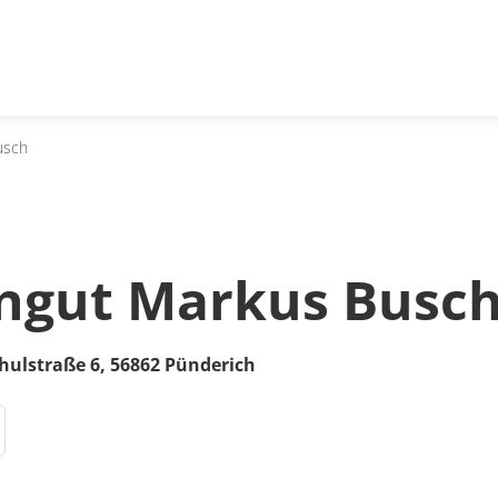
usch
ngut Markus Busc
hulstraße 6,
56862
Pünderich