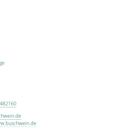
ige
6482160
chwein.de
ww.buschwein.de