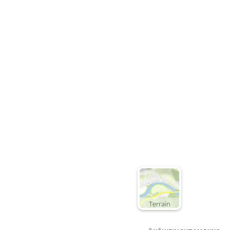
Deta
Detail
Terrain