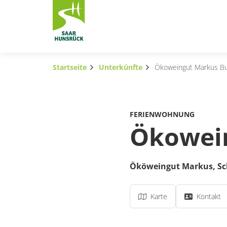
Zum Hauptinhalt springen
Startseite
Unterkünfte
Ökoweingut Markus B
Subnavigation umschalten
Subnavigation umschalten
FERIENWOHNUNG
Subnavigation umschalten
Ökowei
Subnavigation umschalten
Ököweingut Markus,
Sc
Subnavigation umschalten
Subnavigation umschalten
Karte
Kontakt