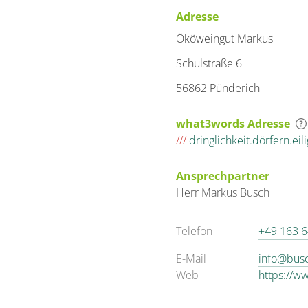
Adresse
Ököweingut Markus
Schulstraße 6
56862 Pünderich
what3words Adresse
///
dringlichkeit.dörfern.eil
Ansprechpartner
Herr
Markus
Busch
Telefon
+49 163 
E-Mail
info@bus
Web
https://w