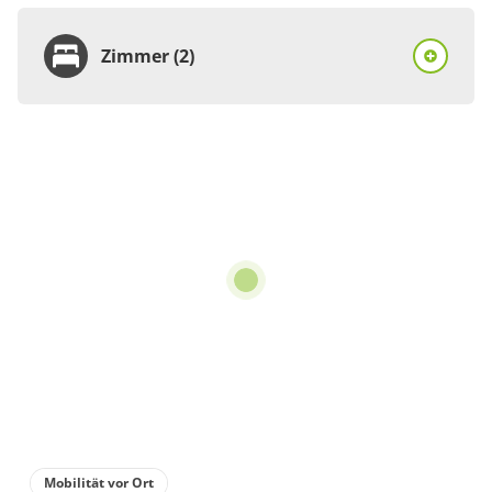
Zimmer (2)
Zimmer
Stellplatz
€9.30
Total
für
bis 4 Personen
80 m²
Details anzeigen
Details anzeigen für Stellplatz
Mobilität vor Ort