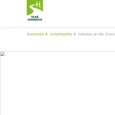
Zum Hauptinhalt springen
Startseite
Unterkünfte
Parkplatz an der Touri
Subnavigation umschalten
Subnavigation umschalten
Subnavigation umschalten
Subnavigation umschalten
Subnavigation umschalten
Subnavigation umschalten