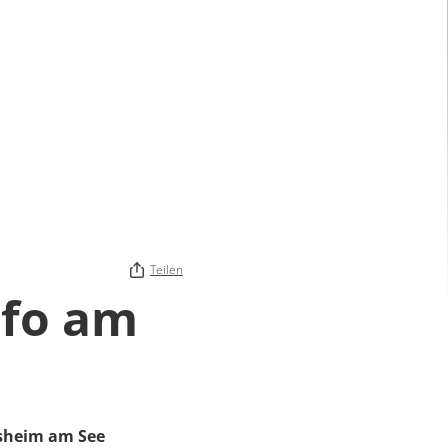
Teilen
nfo am
sheim am See