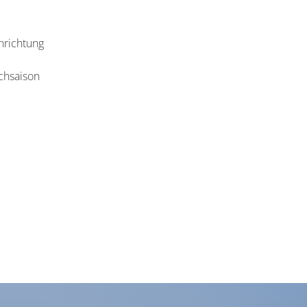
nrichtung
chsaison
'