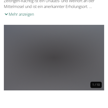
Zeltingen-Rachtig ist ein Urlaubs- und Weinort an der
Mittelmosel und ist ein anerkannter Erholungsort. …
Mehr anzeigen
1 / 10