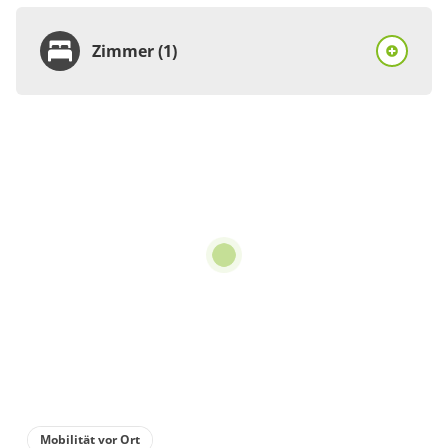
Zimmer (1)
Zimmer
Doppelzimmer, Dusche,
WC, Nichtraucher
€73.00
pro Einheit/Nacht
1 Zimmer
für 1 bis 2 Personen
18 m²
Details anzeigen
Mobilität vor Ort