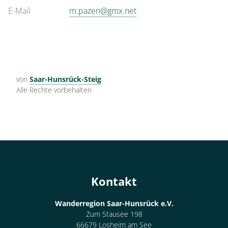
E-Mail
m.pazen@gmx.net
von
Saar-Hunsrück-Steig
Alle Rechte vorbehalten
Kontakt
Wanderregion Saar-Hunsrück e.V.
Zum Stausee 198
66679 Losheim am See