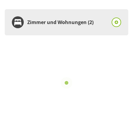
Zimmer und Wohnungen (2)
Wohnung
Appartement/Fewo,
Bad, WC, 1 Schlafraum
€65.00
pro Einheit/Nacht
für 1 bis 4 Personen
50 m²
Details anzeigen
Details anzeigen für Appartement/Fewo, 