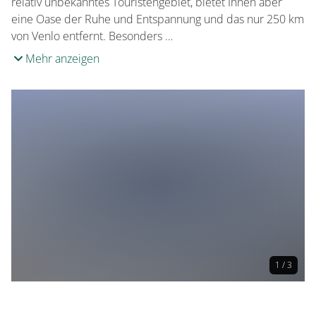
relativ unbekanntes Touristengebiet, bietet Ihnen aber
eine Oase der Ruhe und Entspannung und das nur 250 km
von Venlo entfernt. Besonders …
Mehr anzeigen
1 / 3