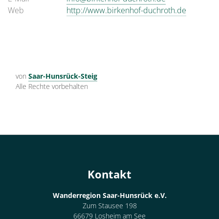
Web
http://www.birkenhof-duchroth.de
von
Saar-Hunsrück-Steig
Alle Rechte vorbehalten
Kontakt
Wanderregion Saar-Hunsrück e.V.
Zum Stausee 198
66679 Losheim am See