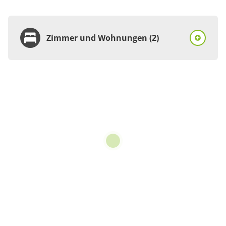
Zimmer und Wohnungen (2)
Wohnung
Appartement/Fewo,
Dusche und Bad, WC, 1
Schlafraum
€80.00
pro Einheit/Nacht
3 Wohnungen
für 1 bis 2 Personen
85 m²