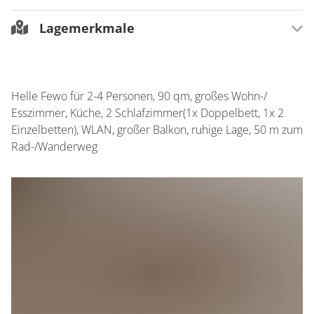
Freies WLAN
Lagemerkmale
Verkehrsinfrastruktur
Parkmöglichkeiten am Haus
Lagebeschreibung
In ruhiger Lage
Helle Fewo für 2-4 Personen, 90 qm, großes Wohn-/
Esszimmer, Küche, 2 Schlafzimmer(1x Doppelbett, 1x 2
Einzelbetten), WLAN, großer Balkon, ruhige Lage, 50 m zum
Rad-/Wanderweg