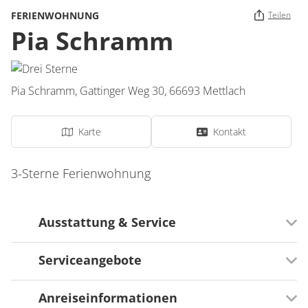
FERIENWOHNUNG
Teilen
Pia Schramm
Pia Schramm,
Gattinger Weg 30,
66693
Mettlach
Karte
Kontakt
3-Sterne Ferienwohnung
Ausstattung & Service
Serviceangebote
Serviceangebot
Abhol- und Bringservice vom und zum
Anreiseinformationen
Zusätzliche Serviceangebote
Bahnhof/Bushaltestelle