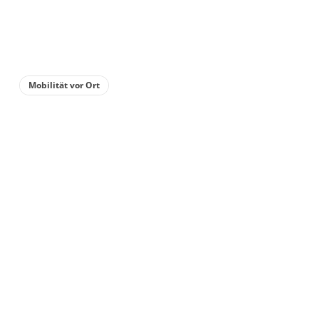
für
bis 1 Personen
80 m²
Details anzeigen
Mobilität vor Ort
Details anzeigen für Mehrbettzimmer, Ba