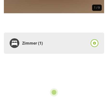
1 / 9
Zimmer (1)
Zimmer
Mehrbettzimmer, Bad,
WC, 1 Schlafraum
€18.00
pro Person/Nacht
3 Zimmer