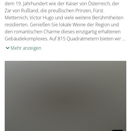
dem 19. Jahrhundert wie der Kaiser von Österreich, der
Zar von Rußland, die preußischen Prinzen, Fürst
Metternich, Victor Hugo und viele weitere Berühmtheiten
residierten. Genießen Sie lokale Weine der Region und
den romantischen Charme dieses einzigartig erhaltenen
Gebäudekomplexes. Auf 815 Quadratmetern bieten wir …
Mehr anzeigen