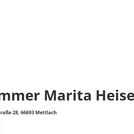
immer Marita Heise
traße 28,
66693
Mettlach