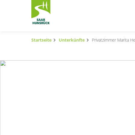
Zum Hauptinhalt springen
Startseite
Unterkünfte
Privatzimmer Marita He
Subnavigation umschalten
Subnavigation umschalten
Subnavigation umschalten
Subnavigation umschalten
Subnavigation umschalten
Subnavigation umschalten