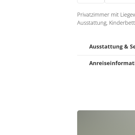
Privatzimmer mit Liegew
Ausstattung, Kinderbett
Ausstattung & S
Anreiseinformat
Ausstattung
Liegewiese
Verkehrsinfrastru
Parkmöglichkeite