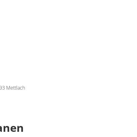
693 Mettlach
lanen